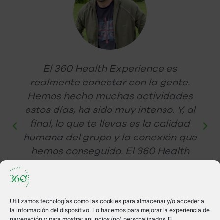
El 360 Health Experience es
realmente conectar con la gente.
Hemos hecho muchas actividades
estos días, ha sido muy intenso. Y, al
final, lo que te llevas es la calidad
humana del grupo y la conexión que
hemos conseguido. El 360 Health
Experience es una gran familia.
Joan Ferrer Bonet
Utilizamos tecnologías como las cookies para almacenar y/o acceder a
la información del dispositivo. Lo hacemos para mejorar la experiencia de
navegación y para mostrar anuncios (no) personalizados. El