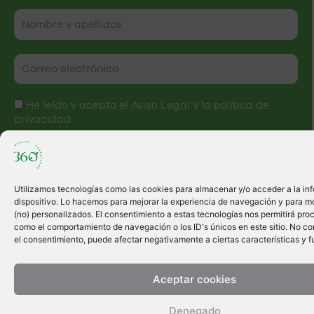
He leído y acepto el
Aviso Legal
y la
política de
privacidad
Suscribirme a la Newsletter
Unirme al Whatsapp
Utilizamos tecnologías como las cookies para almacenar y/o acceder a la in
dispositivo. Lo hacemos para mejorar la experiencia de navegación y para m
(no) personalizados. El consentimiento a estas tecnologías nos permitirá pro
como el comportamiento de navegación o los ID's únicos en este sitio. No cons
el consentimiento, puede afectar negativamente a ciertas características y f
Aceptar cookies
Denegado