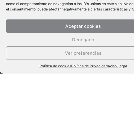
como el comportamiento de navegación o los ID's únicos en este sitio. No cons
el consentimiento, puede afectar negativamente a ciertas características y f
Aceptar cookies
Denegado
Ver preferencias
¿
Todavía te quedan
Política de cookies
Política de Privacidad
Aviso Legal
preguntas?
¿Qué tipos de especialistas de la salud
participan en el programa?
Todas las especialistas son médicos,