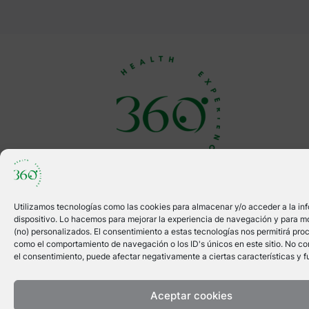
info@360healthexperience.com
646512355
@360healthexperience
Utilizamos tecnologías como las cookies para almacenar y/o acceder a la in
dispositivo. Lo hacemos para mejorar la experiencia de navegación y para m
@360healthexperience
(no) personalizados. El consentimiento a estas tecnologías nos permitirá pro
como el comportamiento de navegación o los ID's únicos en este sitio. No cons
el consentimiento, puede afectar negativamente a ciertas características y f
Aceptar cookies