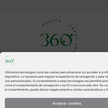
info@360healthexperience.com
646512355
@360healthexperience
Utilizamos tecnologías como las cookies para almacenar y/o acceder a la in
dispositivo. Lo hacemos para mejorar la experiencia de navegación y para m
@360healthexperience
(no) personalizados. El consentimiento a estas tecnologías nos permitirá pro
como el comportamiento de navegación o los ID's únicos en este sitio. No cons
el consentimiento, puede afectar negativamente a ciertas características y f
Aceptar cookies