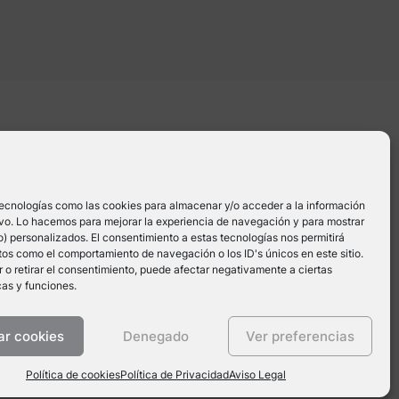
OS
SERVICIOS
OTROS
nde a
Podcast
Prensa
har tu
tecnologías como las cookies para almacenar y/o acceder a la información
po
Terapia y Gestión
Política de
tivo. Lo hacemos para mejorar la experiencia de navegación y para mostrar
Emocional
privacidad
) personalizados. El consentimiento a estas tecnologías nos permitirá
os como el comportamiento de navegación o los ID's únicos en este sitio.
Nuestra Clínica
Aviso Legal
 o retirar el consentimiento, puede afectar negativamente a ciertas
cas y funciones.
Política de cookies
ar cookies
Denegado
Ver preferencias
Política de cookies
Política de Privacidad
Aviso Legal