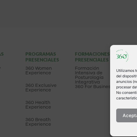
AS
PROGRAMAS
FORMACIONES
LIBR
PRESENCIALES
PRESENCIALES
Apre
escuc
y
360 Women
Formación
Utilizamos 
cuer
Experience
Intensiva de
del disposi
Posturología
Integrativa
anuncios (no
360 Exclusive
360 For Business
procesar dat
Experience
No consentir
característi
360 Health
Experience
Acept
360 Breath
Experience