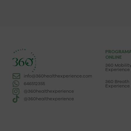
PROGRAM
ONLINE
360 Mobilit
Experience
info@360healthexperience.com
360 Breath
646512355
Experience
@360healthexperience
@360healthexperience