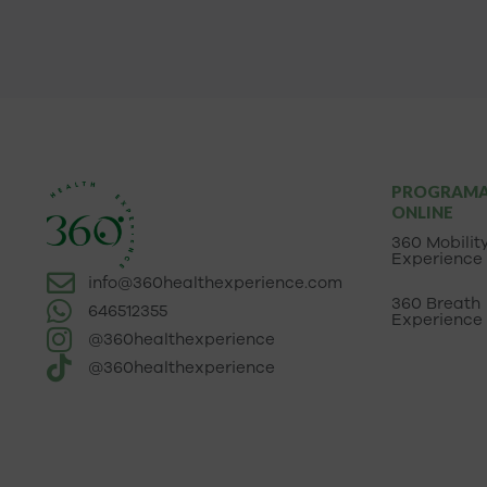
PROGRAM
ONLINE
360 Mobilit
Experience
info@360healthexperience.com
360 Breath
646512355
Experience
@360healthexperience
@360healthexperience