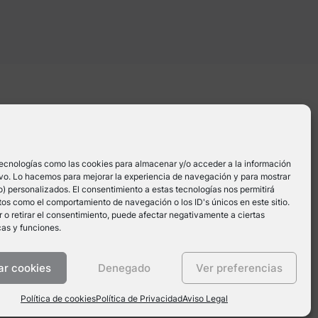
OS
SERVICIOS
OTROS
nde a
Podcast
Prensa
har tu
tecnologías como las cookies para almacenar y/o acceder a la información
po
Terapia y Gestión
Política de
tivo. Lo hacemos para mejorar la experiencia de navegación y para mostrar
Emocional
privacidad
) personalizados. El consentimiento a estas tecnologías nos permitirá
os como el comportamiento de navegación o los ID's únicos en este sitio.
Nuestra Clínica
Aviso Legal
 o retirar el consentimiento, puede afectar negativamente a ciertas
cas y funciones.
Política de cookies
ar cookies
Denegado
Ver preferencias
Política de cookies
Política de Privacidad
Aviso Legal