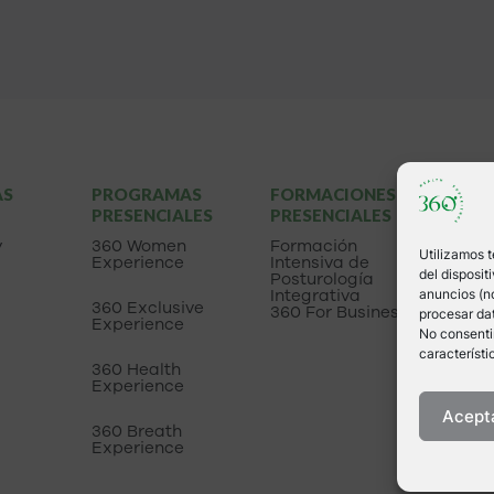
AS
PROGRAMAS
FORMACIONES
LIBR
PRESENCIALES
PRESENCIALES
Apre
escuc
y
360 Women
Formación
Utilizamos 
cuer
Experience
Intensiva de
del disposi
Posturología
Integrativa
anuncios (no
360 Exclusive
360 For Business
procesar dat
Experience
No consentir
característi
360 Health
Experience
Acept
360 Breath
Experience