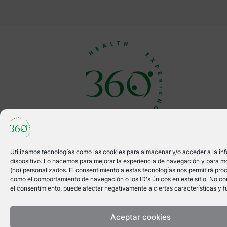
info@360healthexperience.com
646512355
@360healthexperience
Utilizamos tecnologías como las cookies para almacenar y/o acceder a la in
dispositivo. Lo hacemos para mejorar la experiencia de navegación y para m
@360healthexperience
(no) personalizados. El consentimiento a estas tecnologías nos permitirá pro
como el comportamiento de navegación o los ID's únicos en este sitio. No cons
el consentimiento, puede afectar negativamente a ciertas características y f
Aceptar cookies