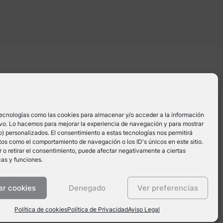
OS
SERVICIOS
OTROS
nde a
Podcast
Prensa
har tu
tecnologías como las cookies para almacenar y/o acceder a la información
po
Terapia y Gestión
Política de
tivo. Lo hacemos para mejorar la experiencia de navegación y para mostrar
Emocional
privacidad
) personalizados. El consentimiento a estas tecnologías nos permitirá
os como el comportamiento de navegación o los ID's únicos en este sitio.
Nuestra Clínica
Aviso Legal
 o retirar el consentimiento, puede afectar negativamente a ciertas
cas y funciones.
Política de cookies
ar cookies
Denegado
Ver preferencias
Política de cookies
Política de Privacidad
Aviso Legal