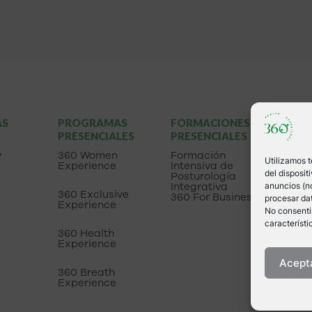
AS
PROGRAMAS
FORMACIONES
LIBR
PRESENCIALES
PRESENCIALES
Apre
escuc
y
360 Women
Formación
Utilizamos 
cuer
Experience
Intensiva de
del disposi
Posturología
Integrativa
anuncios (no
360 Exclusive
360 For Business
procesar dat
Experience
No consentir
característi
360 Health
Experience
Acept
360 Breath
Experience