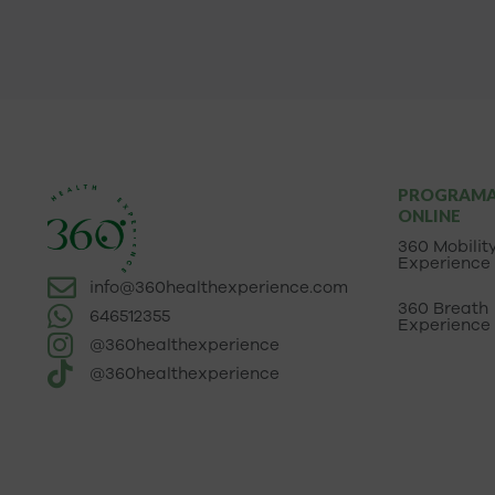
PROGRAM
ONLINE
360 Mobilit
Experience
info@360healthexperience.com
360 Breath
646512355
Experience
@360healthexperience
@360healthexperience