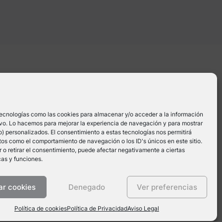
OS
SERVICIOS
OTROS
nde a
Podcast
Prensa
har tu
tecnologías como las cookies para almacenar y/o acceder a la información
po
Terapia y Gestión
Política de
tivo. Lo hacemos para mejorar la experiencia de navegación y para mostrar
Emocional
privacidad
) personalizados. El consentimiento a estas tecnologías nos permitirá
os como el comportamiento de navegación o los ID's únicos en este sitio.
Nuestra Clínica
Aviso Legal
 o retirar el consentimiento, puede afectar negativamente a ciertas
cas y funciones.
Política de cookies
ar cookies
Denegado
Ver preferencias
Política de cookies
Política de Privacidad
Aviso Legal