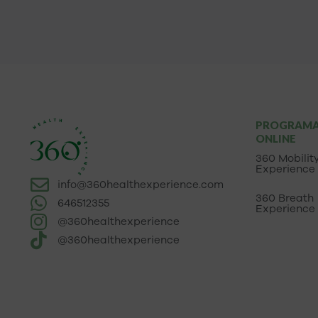
PROGRAM
ONLINE
360 Mobilit
Experience
info@360healthexperience.com
360 Breath
646512355
Experience
@360healthexperience
@360healthexperience