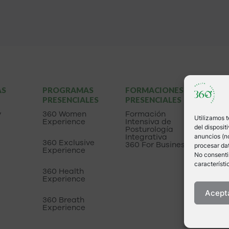
AS
PROGRAMAS
FORMACIONES
LIBR
PRESENCIALES
PRESENCIALES
Apre
escuc
y
360 Women
Formación
Utilizamos 
cuer
Experience
Intensiva de
del disposi
Posturología
Integrativa
anuncios (no
360 Exclusive
360 For Business
procesar dat
Experience
No consentir
característi
360 Health
Experience
Acept
360 Breath
Experience