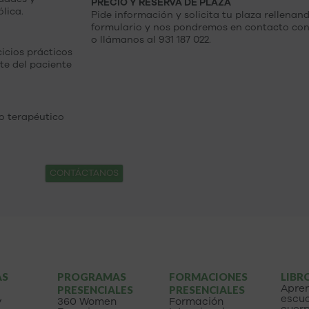
PRECIO Y RESERVA DE PLAZA
lica.
Pide información y solicita tu plaza rellenand
formulario y nos pondremos en contacto cont
o llámanos al 931 187 022.
icios prácticos
te del paciente
io terapéutico
CONTÁCTANOS
AS
PROGRAMAS
FORMACIONES
LIBR
Apre
PRESENCIALES
PRESENCIALES
escuc
y
360 Women
Formación
cuer