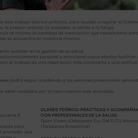
de este trabajo teórico-práctico, para ayudar a regular el Sis
la presión arterial, la ansiedad, el estrés o la fatiga.
inuir al mínimo la cantidad de medicación que necesitamos par
ogías se encuentra en nosotros mismos.
eran avanzar en la gestión de su salud.
 autoconocimiento personal y emocional cuyos efectos facilitan q
r con el trabajo de una respiración más consciente y una actitud
 desee podrá seguir acudiendo a las sesiones presenciales semana
so están avalados por la neurociencia más avanzada.
CLASES TEÓRICO-PRÁCTICAS Y ACOMPAÑA
durante 8
CON PROFESIONALES DE LA SALUD:
Quim Vicent (Osteópata Eur Ost D.O.), Monica
ciente para
(Terapeuta Emocional)
el promedio que
idades y