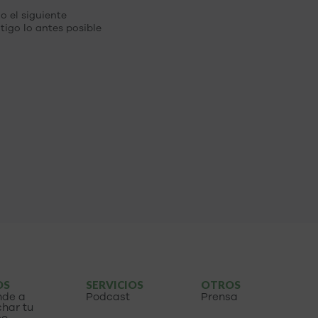
o el siguiente
igo lo antes posible
OS
SERVICIOS
OTROS
nde a
Podcast
Prensa
har tu
po