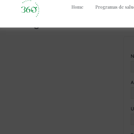
Skip
Home
Programas de salu
to
content
Registro de Estudiante
N
A
U