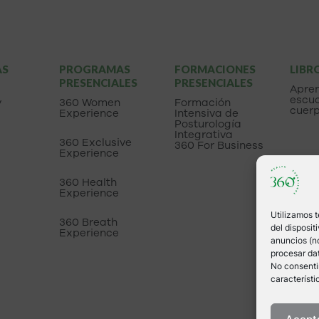
AS
PROGRAMAS
FORMACIONES
LIBR
PRESENCIALES
PRESENCIALES
Apre
escuc
y
360 Women
Formación
cuer
Experience
Intensiva de
Posturología
Integrativa
360 Exclusive
360 For Business
Experience
360 Health
Experience
Utilizamos 
360 Breath
del disposi
Experience
anuncios (no
procesar dat
No consentir
característi