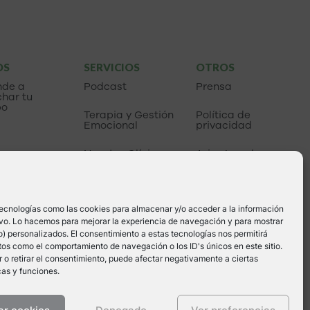
OS
SERVICIOS
OTROS
nde a
Podcast
Prensa
har tu
po
Terapia y Gestión
Política de
Emocional
privacidad
Nuestra Clínica
Aviso Legal
Política de cookies
tecnologías como las cookies para almacenar y/o acceder a la información
tivo. Lo hacemos para mejorar la experiencia de navegación y para mostrar
) personalizados. El consentimiento a estas tecnologías nos permitirá
os como el comportamiento de navegación o los ID's únicos en este sitio.
 o retirar el consentimiento, puede afectar negativamente a ciertas
cas y funciones.