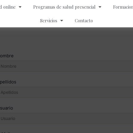
d online
Programas de salud presencial
Formacion
Servicios
Contacto
ombre
pellidos
suario