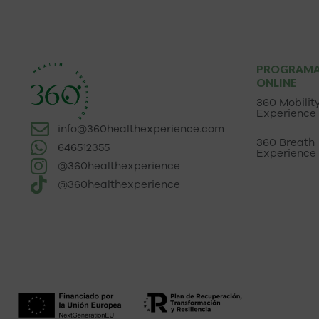
PROGRAM
ONLINE
360 Mobilit
Experience
info@360healthexperience.com
360 Breath
646512355
Experience
@360healthexperience
@360healthexperience